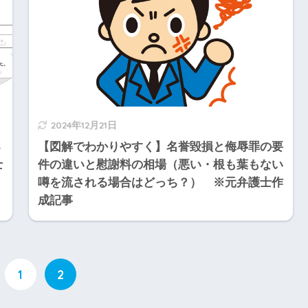
2024年12月21日
る
【図解でわかりやすく】名誉毀損と侮辱罪の要
士
件の違いと慰謝料の相場（悪い・根も葉もない
噂を流される場合はどっち？） ※元弁護士作
成記事
1
2