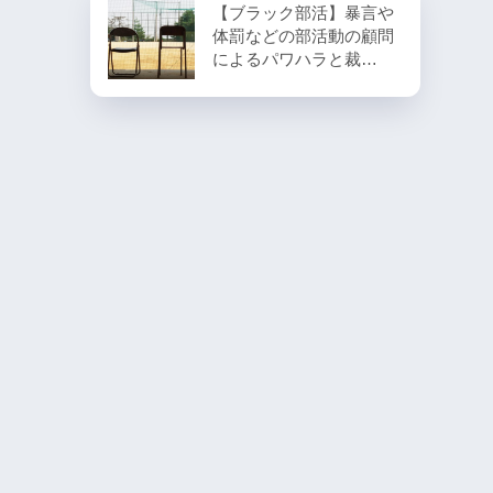
【ブラック部活】暴言や
体罰などの部活動の顧問
によるパワハラと裁…