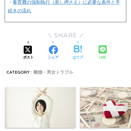
・
養育費の強制執行（差し押さえ）に必要な条件と手
続きの流れ
SHARE
0
0
0
LINE
ポスト
シェア
はてブ
CATEGORY :
離婚・男女トラブル