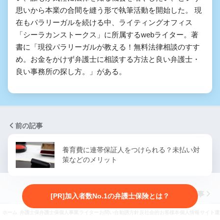
思いから本業の合間を縫う形で執筆活動を開始した。 現
在もパラリーガルを続ける中、ライティングオフィス
「シーラカンストークス」に所属するwebライター。著
書に「現役パラリーガルが教える！無料法律相談のすす
め。お金をかけず弁護士に相談する方法と良い弁護士・
良い事務所の探し方。」がある。
前の記事
養育費に連帯保証人をつけられる？未払い対
策などのメリット
次の記事
[PR]加入者数No.1の弁護士保険とは？
ホーム
弁護士保険とは
弁護士保険3社を徹底比較
個人事業主向け弁護士保険
ライター・監修者紹介
お問い合わせ
勧誘方針・プライバシーポリシー
反社会的勢力に対する基本方針
お客様本位の業務運営に係
個人情報保護方針
サイト運
養育費請求調停で有利になるためには？弁護