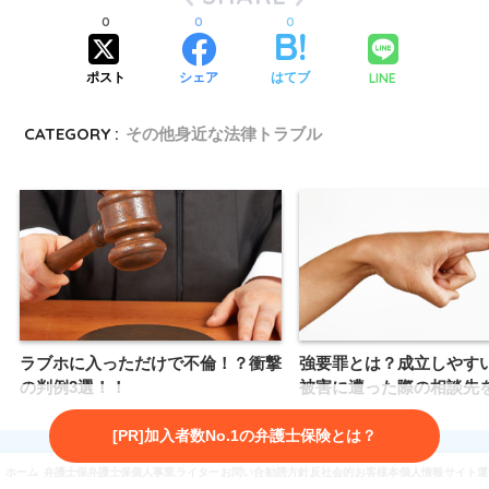
0
0
0
LINE
ポスト
シェア
はてブ
CATEGORY :
その他身近な法律トラブル
ラブホに入っただけで不倫！？衝撃
強要罪とは？成立しやす
の判例3選！！
被害に遭った際の相談先
[PR]加入者数No.1の弁護士保険とは？
ホーム
弁護士保険とは
弁護士保険3社を徹底比較
個人事業主向け弁護士保険
ライター・監修者紹介
お問い合わせ
勧誘方針・プライバシーポリシー
反社会的勢力に対する基本方針
お客様本位の業務運営に係
個人情報保護方針
サイト運