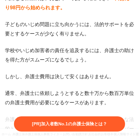
り98円から始められます。
子どものいじめ問題に立ち向かうには、法的サポートを必
要とするケースが少なく有りません。
学校やいじめ加害者の責任を追及するには、弁護士の助け
を得た方がスムーズになるでしょう。
しかし、弁護士費用は決して安くはありません。
通常、弁護士に依頼しようとすると数十万から数百万単位
の弁護士費用が必要になるケースがあります。
弁護士保険ミカタは、いじめをはじめとしたさまざまな法
[PR]加入者数No.1の弁護士保険とは？
的トラブルに遭遇した方の弁護士費用や裁判費用をカバー
ホーム
弁護士保険とは
弁護士保険3社を徹底比較
個人事業主向け弁護士保険
ライター・監修者紹介
お問い合わせ
勧誘方針・プライバシーポリシー
反社会的勢力に対する基本方針
お客様本位の業務運営に係
個人情報保護方針
サイト運
してくれるため、利用者の負担を減らしてくれるでしょ