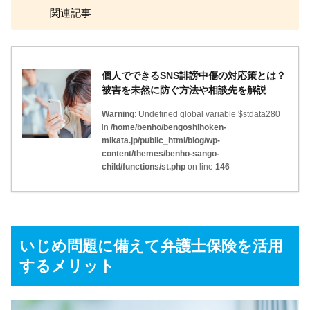
関連記事
個人でできるSNS誹謗中傷の対応策とは？
被害を未然に防ぐ方法や相談先を解説
Warning
: Undefined global variable $stdata280
in
/home/benho/bengoshihoken-
mikata.jp/public_html/blog/wp-
content/themes/benho-sango-
child/functions/st.php
on line
146
いじめ問題に備えて弁護士保険を活用
するメリット