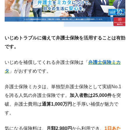
いじめトラブルに備えて弁護士保険を活用することは有効
です。
いじめを補償してくれる弁護士保険は「
弁護士保険ミカ
タ
」がおすすめです。
弁護士保険ミカタは、単独型弁護士保険として実績No.1
を誇る人気の弁護士保険です。
加入者数は25,000件
を突
破、弁護士費用は
通算1,000万円
と手厚い補償が魅力で
す。
気になる保険料は、
月額2,980円
から利用でき、
1日あた