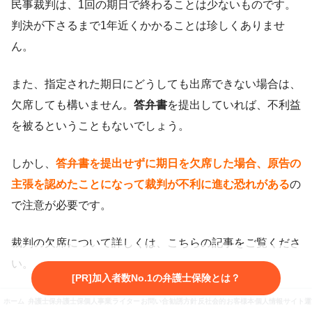
民事裁判は、1回の期日で終わることは少ないものです。
判決が下さるまで1年近くかかることは珍しくありませ
ん。
また、指定された期日にどうしても出席できない場合は、
欠席しても構いません。
答弁書
を提出していれば、不利益
を被るということもないでしょう。
しかし、
答弁書を提出せずに期日を欠席した場合、原告の
主張を認めたことになって裁判が不利に進む恐れがある
の
で注意が必要です。
裁判の欠席について詳しくは、こちらの記事をご覧くださ
い。
[PR]加入者数No.1の弁護士保険とは？
ホーム
弁護士保険とは
弁護士保険3社を徹底比較
個人事業主向け弁護士保険
ライター・監修者紹介
お問い合わせ
勧誘方針・プライバシーポリシー
反社会的勢力に対する基本方針
お客様本位の業務運営に係
個人情報保護方針
サイト運
関連記事