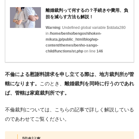
離婚裁判って何するの？手続きや費用、負
担を減らす方法も解説！
Warning
: Undefined global variable $stdata280
in
/home/benho/bengoshihoken-
mikata.jp/public_html/blog/wp-
content/themes/benho-sango-
child/functions/st.php
on line
146
不倫による慰謝料請求を申し立てる際は、地方裁判所が管
轄になります。
このとき、
離婚裁判を同時に行うのであれ
ば、管轄は家庭裁判所です。
不倫裁判については、こちらの記事で詳しく解説している
のであわせてご覧ください。
関連記事