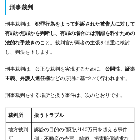
刑事裁判
刑事裁判は、
犯罪行為をよって起訴された被告人に対して
有罪か無罪かを判断し、有罪の場合には刑罰を科すための
法的な手続き
のこと。裁判官が両者の主張を慎重に検討
し、判決を下します。
刑事裁判は、公正な裁判を実現するために、
公開性、証拠
主義、弁護人選任権
などの原則に基づいて行われます。
刑事裁判をする場所と扱う事件は、次のとおりです。
裁判所
扱うトラブル
地方裁判
訴訟の目的の価額が140万円を超える事件
所
例：不動産の売買、離婚、損害賠償請求な