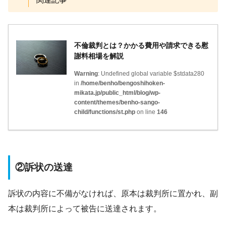
不倫裁判とは？かかる費用や請求できる慰
謝料相場を解説
Warning
: Undefined global variable $stdata280
in
/home/benho/bengoshihoken-
mikata.jp/public_html/blog/wp-
content/themes/benho-sango-
child/functions/st.php
on line
146
②訴状の送達
訴状の内容に不備がなければ、原本は裁判所に置かれ、副
本は裁判所によって被告に送達されます。