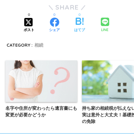
SHARE
0
0
0
LINE
ポスト
シェア
はてブ
CATEGORY :
相続
名字や住所が変わったら遺言書にも
持ち家の相続税が払えな
変更が必要かどうか
実は意外と大丈夫！基礎
の免除