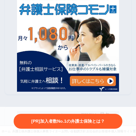
[PR]加入者数No.1の弁護士保険とは？
ホーム
弁護士保険とは
弁護士保険3社を徹底比較
個人事業主向け弁護士保険
ライター・監修者紹介
お問い合わせ
勧誘方針・プライバシーポリシー
反社会的勢力に対する基本方針
お客様本位の業務運営に係
個人情報保護方針
サイト運