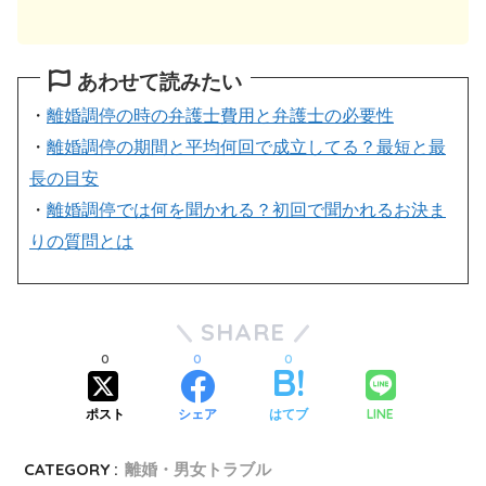
あわせて読みたい
・
離婚調停の時の弁護士費用と弁護士の必要性
・
離婚調停の期間と平均何回で成立してる？最短と最
長の目安
・
離婚調停では何を聞かれる？初回で聞かれるお決ま
りの質問とは
SHARE
0
0
0
LINE
ポスト
シェア
はてブ
CATEGORY :
離婚・男女トラブル