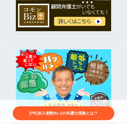
[PR]加入者数No.1の弁護士保険とは？
ホーム
弁護士保険とは
弁護士保険3社を徹底比較
個人事業主向け弁護士保険
ライター・監修者紹介
お問い合わせ
勧誘方針・プライバシーポリシー
反社会的勢力に対する基本方針
お客様本位の業務運営に係
個人情報保護方針
サイト運