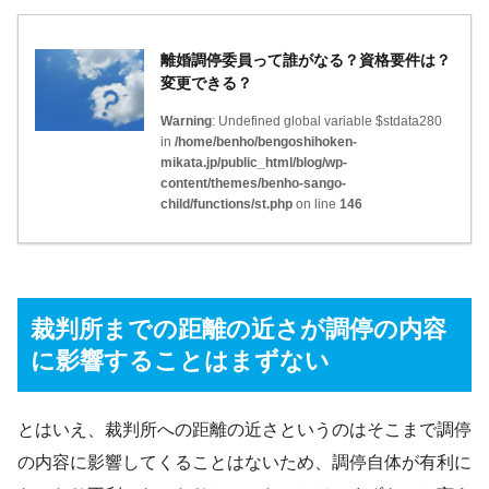
離婚調停委員って誰がなる？資格要件は？
変更できる？
Warning
: Undefined global variable $stdata280
in
/home/benho/bengoshihoken-
mikata.jp/public_html/blog/wp-
content/themes/benho-sango-
child/functions/st.php
on line
146
裁判所までの距離の近さが調停の内容
に影響することはまずない
とはいえ、裁判所への距離の近さというのはそこまで調停
の内容に影響してくることはないため、調停自体が有利に