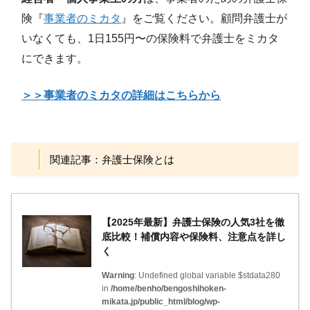
険『
事業者のミカタ
』をご覧ください。顧問弁護士が
いなくても、1日155円〜の保険料で弁護士をミカタ
にできます。
＞＞事業者のミカタの詳細はこちらから
関連記事：弁護士保険とは
【2025年最新】弁護士保険の人気3社を徹
底比較！補償内容や保険料、注意点を詳し
く
Warning
: Undefined global variable $stdata280
in
/home/benho/bengoshihoken-
mikata.jp/public_html/blog/wp-