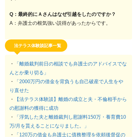
Q：最終的にＡさんはなぜ引越をしたのですか？
A：弁護士の根気強い説得があったからです。
法テラス体験談記事一覧
・
「離婚裁判前日の相談でも弁護士のアドバイスでな
んとか乗り切る」
・
「2000万円の借金を背負うも自己破産で人生をや
り直せた
・
【法テラス体験談】離婚の成立と夫・不倫相手から
の慰謝料の獲得に成功
・
「浮気した夫と離婚裁判し慰謝料150万・養育費10
万/月を貰えることになりました。」
・
「120万の借金も弁護士に債務整理を依頼後督促の