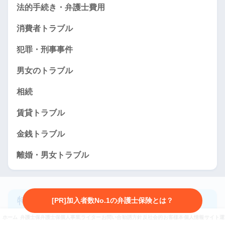
法的手続き・弁護士費用
消費者トラブル
犯罪・刑事事件
男女のトラブル
相続
賃貸トラブル
金銭トラブル
離婚・男女トラブル
特集
[PR]加入者数No.1の弁護士保険とは？
ホーム
弁護士保険とは
弁護士保険3社を徹底比較
個人事業主向け弁護士保険
ライター・監修者紹介
お問い合わせ
勧誘方針・プライバシーポリシー
反社会的勢力に対する基本方針
お客様本位の業務運営に係
個人情報保護方針
サイト運