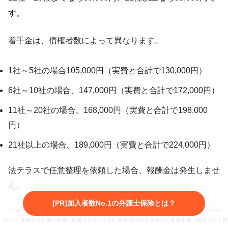
す。
着手金は、債権者数によって異なります。
1社～5社の場合105,000円（実費と合計で130,000円）
6社～10社の場合、147,000円（実費と合計で172,000円）
11社～20社の場合、168,000円（実費と合計で198,000
円）
21社以上の場合、189,000円（実費と合計で224,000円）
法テラスで任意整理を依頼した場合、報酬金は発生しませ
ん。
[PR]加入者数No.1の弁護士保険とは？
これに対し、一般の法律事務所に依頼すると、着手金の相
ホーム
弁護士保険とは
弁護士保険3社を徹底比較
個人事業主向け弁護士保険
ライター・監修者紹介
お問い合わせ
勧誘方針・プライバシーポリシー
反社会的勢力に対する基本方針
お客様本位の業務運営に係
個人情報保護方針
サイト運