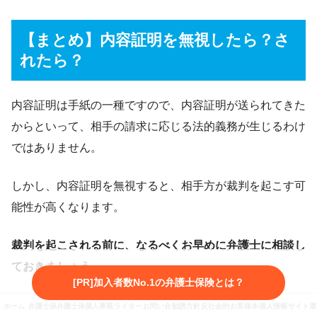
【まとめ】内容証明を無視したら？さ
れたら？
内容証明は手紙の一種ですので、内容証明が送られてきた
からといって、相手の請求に応じる法的義務が生じるわけ
ではありません。
しかし、内容証明を無視すると、相手方が裁判を起こす可
能性が高くなります。
裁判を起こされる前に、なるべくお早めに弁護士に相談し
ておきましょう。
[PR]加入者数No.1の弁護士保険とは？
反対に、内容証明を送ったのに無視された場合にも、財産
ホーム
弁護士保険とは
弁護士保険3社を徹底比較
個人事業主向け弁護士保険
ライター・監修者紹介
お問い合わせ
勧誘方針・プライバシーポリシー
反社会的勢力に対する基本方針
お客様本位の業務運営に係
個人情報保護方針
サイト運